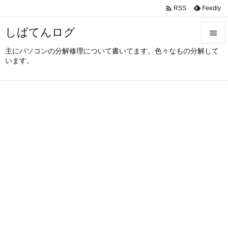

Feedly
RSS
しばてんログ

主にパソコンの分解修理について書いてます。色々なもの分解して

います。
メニュ

サイド

前へ

次へ

検索