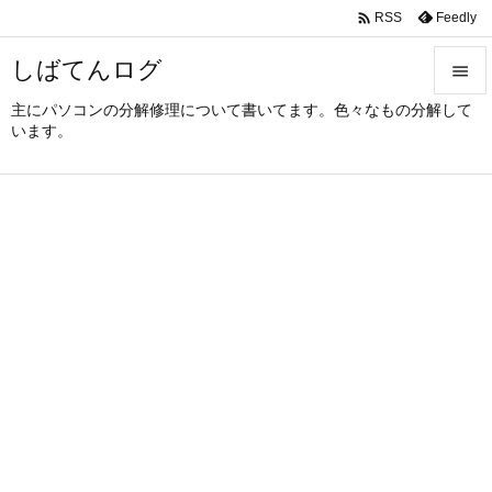

Feedly
RSS
しばてんログ

主にパソコンの分解修理について書いてます。色々なもの分解して

います。
メニュ

サイド

前へ

次へ

検索