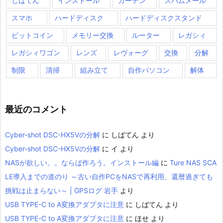
しばてん
インストール
カーテン
スパムメール
スマホ
ハードディスク
ハードディスクスタンド
ビットコイン
メモリー交換
ルーター
レガシィ
レガシィワゴン
レンズ
レヴォーグ
交換
分解
制限
清掃
組み立て
自作パソコン
解体
最近のコメント
Cyber-shot DSC-HX5Vの分解
に
しばてん
より
Cyber-shot DSC-HX5Vの分解
に
イ
より
NASが欲しい。。ならば作ろう。インストール編
に
Ture NAS SCA
LE導入までの道のり ～古い自作PCをNASで再利用、還暦過ぎても
挑戦は止まらない～ | GPSログ 岩手
より
USB TYPE-C to A変換アダプタに注意
に
しばてん
より
USB TYPE-C to A変換アダプタに注意
に
ほせ
より