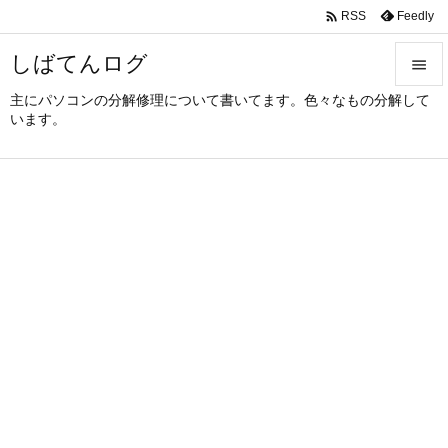

Feedly
RSS
しばてんログ

主にパソコンの分解修理について書いてます。色々なもの分解して

います。
メニュ

サイド

前へ

次へ

検索