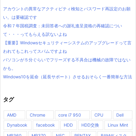
アカウントの異常なアクティビティ検知とパスワード再設定のお願
い。は要確認です
令和７年国税調査：未回答者への謝礼進呈資格の再確認につい
て・・・ってもらえる訳ないよね
【重要】Windowsセキュリティーシステムのアップグレードって言
われてもこれってスパムですよね
パソコンが５分ぐらいでフリーズする不具合は機械の故障ではない
かも。
Windows10を延命（延長サポート）させるおそらく一番簡単な方法
タグ
AMD
Chrome
core i7 950
CPU
Dell
Dynabook
facebook
HDD
HDD交換
Linux Mint
MP360
MP370
NEC
PENTAX
RAMディスク