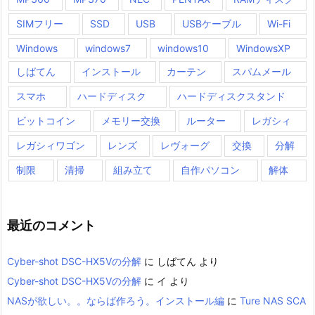
SIMフリー
SSD
USB
USBケーブル
Wi-Fi
Windows
windows7
windows10
WindowsXP
しばてん
インストール
カーテン
スパムメール
スマホ
ハードディスク
ハードディスクスタンド
ビットコイン
メモリー交換
ルーター
レガシィ
レガシィワゴン
レンズ
レヴォーグ
交換
分解
制限
清掃
組み立て
自作パソコン
解体
最近のコメント
Cyber-shot DSC-HX5Vの分解
に
しばてん
より
Cyber-shot DSC-HX5Vの分解
に
イ
より
NASが欲しい。。ならば作ろう。インストール編
に
Ture NAS SCA