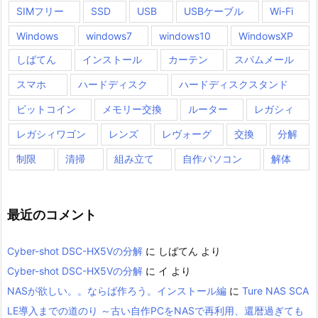
SIMフリー
SSD
USB
USBケーブル
Wi-Fi
Windows
windows7
windows10
WindowsXP
しばてん
インストール
カーテン
スパムメール
スマホ
ハードディスク
ハードディスクスタンド
ビットコイン
メモリー交換
ルーター
レガシィ
レガシィワゴン
レンズ
レヴォーグ
交換
分解
制限
清掃
組み立て
自作パソコン
解体
最近のコメント
Cyber-shot DSC-HX5Vの分解
に
しばてん
より
Cyber-shot DSC-HX5Vの分解
に
イ
より
NASが欲しい。。ならば作ろう。インストール編
に
Ture NAS SCA
LE導入までの道のり ～古い自作PCをNASで再利用、還暦過ぎても