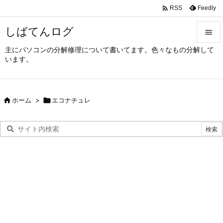

Feedly
RSS
しばてんログ

主にパソコンの分解修理について書いてます。色々なもの分解して

います。
メニュ

サイド

ホーム
>

エコナチュレ

前へ

次へ

検索