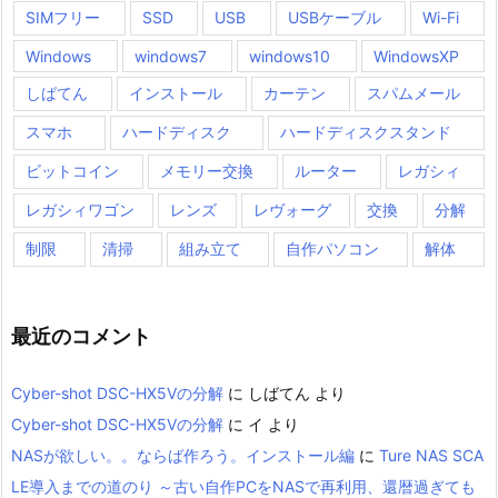
SIMフリー
SSD
USB
USBケーブル
Wi-Fi
Windows
windows7
windows10
WindowsXP
しばてん
インストール
カーテン
スパムメール
スマホ
ハードディスク
ハードディスクスタンド
ビットコイン
メモリー交換
ルーター
レガシィ
レガシィワゴン
レンズ
レヴォーグ
交換
分解
制限
清掃
組み立て
自作パソコン
解体
最近のコメント
Cyber-shot DSC-HX5Vの分解
に
しばてん
より
Cyber-shot DSC-HX5Vの分解
に
イ
より
NASが欲しい。。ならば作ろう。インストール編
に
Ture NAS SCA
LE導入までの道のり ～古い自作PCをNASで再利用、還暦過ぎても