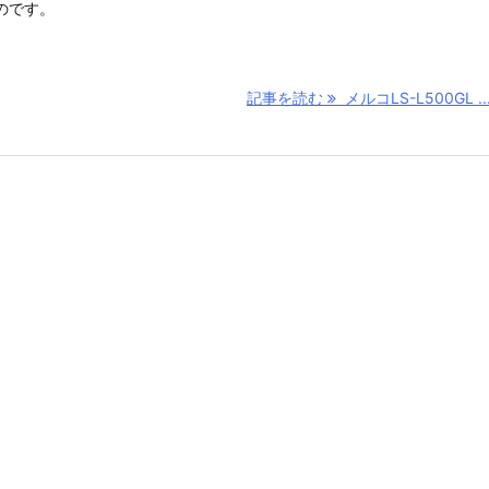
のです。
記事を読む
メルコLS-L500GL ..