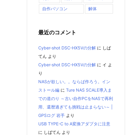
自作パソコン
解体
最近のコメント
Cyber-shot DSC-HX5Vの分解
に
しば
てん
より
Cyber-shot DSC-HX5Vの分解
に
イ
よ
り
NASが欲しい。。ならば作ろう。イン
ストール編
に
Ture NAS SCALE導入ま
での道のり ～古い自作PCをNASで再利
用、還暦過ぎても挑戦は止まらない～ |
GPSログ 岩手
より
USB TYPE-C to A変換アダプタに注意
に
しばてん
より