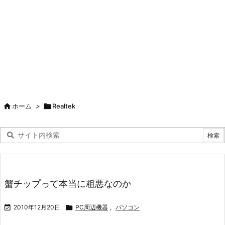

ホーム
>

Realtek
蟹チップって本当に粗悪なのか

2010年12月20日

PC周辺機器
,
パソコン