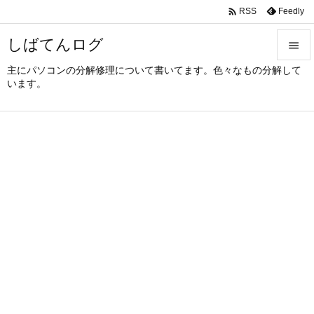

Feedly
RSS
しばてんログ

主にパソコンの分解修理について書いてます。色々なもの分解して

います。
メニュ

サイド

前へ

次へ

検索