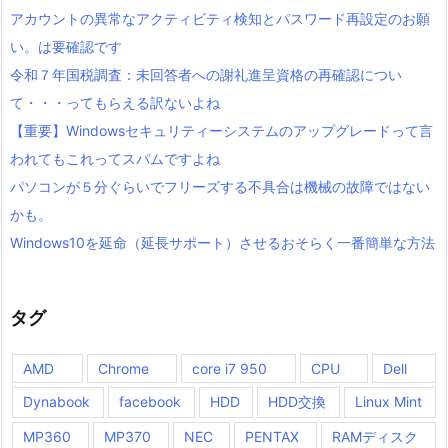
アカウントの異常なアクティビティ検知とパスワード再設定のお願
い。は要確認です
令和７年国税調査：未回答者への謝礼進呈資格の再確認につい
て・・・ってもらえる訳ないよね
【重要】Windowsセキュリティーシステムのアップグレードって言
われてもこれってスパムですよね
パソコンが５分ぐらいでフリーズする不具合は機械の故障ではない
かも。
Windows10を延命（延長サポート）させるおそらく一番簡単な方法
タグ
AMD
Chrome
core i7 950
CPU
Dell
Dynabook
facebook
HDD
HDD交換
Linux Mint
MP360
MP370
NEC
PENTAX
RAMディスク