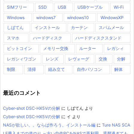
SIMフリー
SSD
USB
USBケーブル
Wi-Fi
Windows
windows7
windows10
WindowsXP
しばてん
インストール
カーテン
スパムメール
スマホ
ハードディスク
ハードディスクスタンド
ビットコイン
メモリー交換
ルーター
レガシィ
レガシィワゴン
レンズ
レヴォーグ
交換
分解
制限
清掃
組み立て
自作パソコン
解体
最近のコメント
Cyber-shot DSC-HX5Vの分解
に
しばてん
より
Cyber-shot DSC-HX5Vの分解
に
イ
より
NASが欲しい。。ならば作ろう。インストール編
に
Ture NAS SCA
LE導入までの道のり ～古い自作PCをNASで再利用、還暦過ぎても