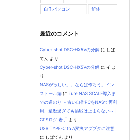
自作パソコン
解体
最近のコメント
Cyber-shot DSC-HX5Vの分解
に
しば
てん
より
Cyber-shot DSC-HX5Vの分解
に
イ
よ
り
NASが欲しい。。ならば作ろう。イン
ストール編
に
Ture NAS SCALE導入ま
での道のり ～古い自作PCをNASで再利
用、還暦過ぎても挑戦は止まらない～ |
GPSログ 岩手
より
USB TYPE-C to A変換アダプタに注意
に
しばてん
より