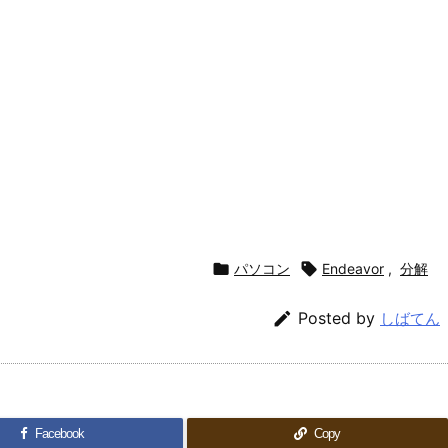

パソコン

Endeavor
,
分解

Posted by
しばてん
Facebook
Copy