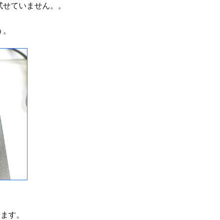
試せていません。。
う。
します。