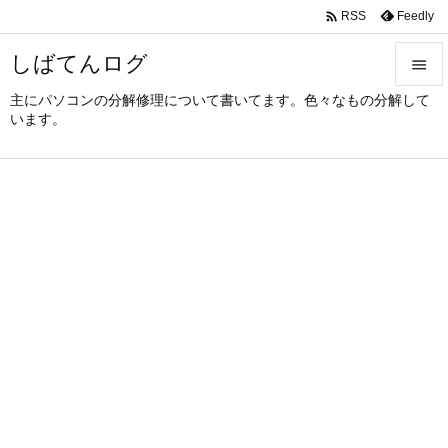

Feedly
RSS
しばてんログ

主にパソコンの分解修理について書いてます。色々なもの分解して

います。
メニュ

サイド

前へ

次へ

検索