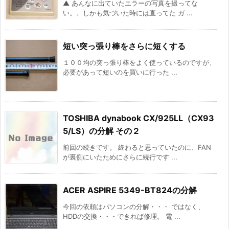
▲ あんなに出ていたエラーの写真を撮ってな
い。。しかも気づいた時には直ってた ガ ...
短い突っ張り棒をさらに短くする
１００均の突っ張り棒をよく使っているのですが、
必要があって短いのを買いに行った ...
TOSHIBA dynabook CX/925LL（CX93
5/LS）の分解 その２
前回の続きです。 終わると思っていたのに、FAN
が裏側にいたためにさらに続行です ...
ACER ASPIRE 5349-BT824の分解
今回の依頼はパソコンの分解・・・ ではなく、
HDDの交換・・・できれば修理。 電 ...