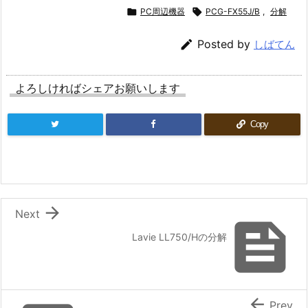

PC周辺機器

PCG-FX55J/B
,
分解

Posted by
しばてん
よろしければシェアお願いします
Copy

Next

Lavie LL750/Hの分解

Prev