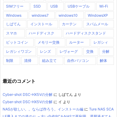
SIMフリー
SSD
USB
USBケーブル
Wi-Fi
Windows
windows7
windows10
WindowsXP
しばてん
インストール
カーテン
スパムメール
スマホ
ハードディスク
ハードディスクスタンド
ビットコイン
メモリー交換
ルーター
レガシィ
レガシィワゴン
レンズ
レヴォーグ
交換
分解
制限
清掃
組み立て
自作パソコン
解体
最近のコメント
Cyber-shot DSC-HX5Vの分解
に
しばてん
より
Cyber-shot DSC-HX5Vの分解
に
イ
より
NASが欲しい。。ならば作ろう。インストール編
に
Ture NAS SCA
LE導入までの道のり ～古い自作PCをNASで再利用、還暦過ぎても