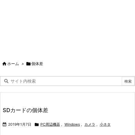

ホーム
>

個体差
SDカードの個体差

2019年1月7日

PC周辺機器
,
Windows
,
カメラ
,
小ネタ