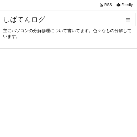

Feedly
RSS
しばてんログ

主にパソコンの分解修理について書いてます。色々なもの分解して

います。
メニュ

サイド

前へ

次へ

検索