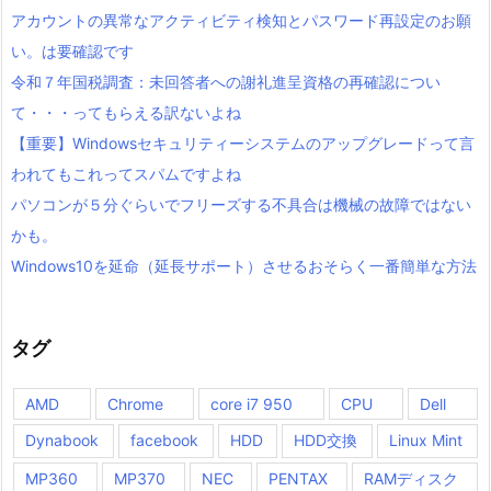
アカウントの異常なアクティビティ検知とパスワード再設定のお願
い。は要確認です
令和７年国税調査：未回答者への謝礼進呈資格の再確認につい
て・・・ってもらえる訳ないよね
【重要】Windowsセキュリティーシステムのアップグレードって言
われてもこれってスパムですよね
パソコンが５分ぐらいでフリーズする不具合は機械の故障ではない
かも。
Windows10を延命（延長サポート）させるおそらく一番簡単な方法
タグ
AMD
Chrome
core i7 950
CPU
Dell
Dynabook
facebook
HDD
HDD交換
Linux Mint
MP360
MP370
NEC
PENTAX
RAMディスク