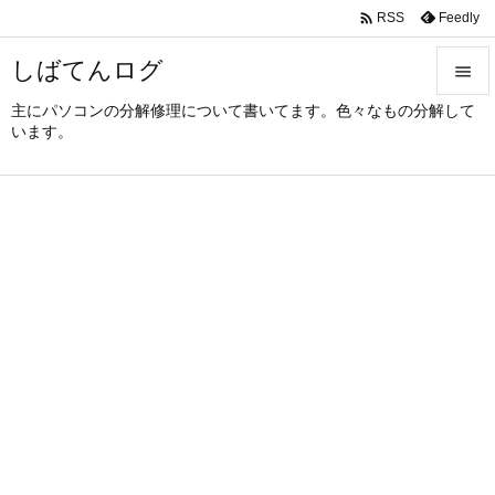

Feedly
RSS
しばてんログ

主にパソコンの分解修理について書いてます。色々なもの分解して

います。
メニュ

サイド

前へ

次へ

検索