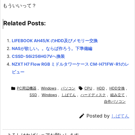
もういいって？
Related Posts:
LIFEBOOK AH45/K のHDD及びメモリー交換
NASが欲しい。。ならば作ろう。下準備編
CSSD-S6i256HG7Vへ換装
NZXT H7 Flow RGB ミドルタワーケース CM-H71FW-R1のレ
ビュー

PC周辺機器
,
Windows
,
パソコン

CPU
,
HDD
,
HDD交換
,
SSD
,
Windows
,
しばてん
,
ハードディスク
,
組み立て
,
自作パソコン

Posted by
しばてん
よろしければシェアお願いします