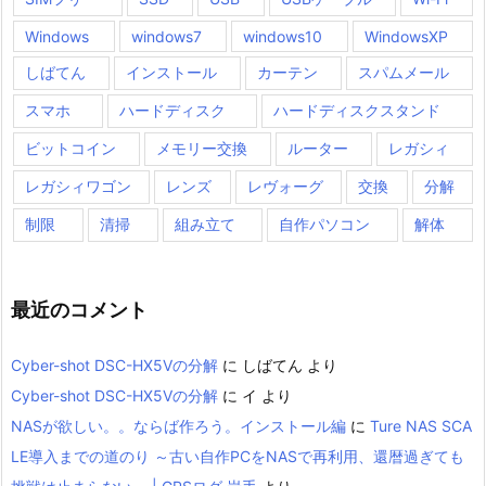
Windows
windows7
windows10
WindowsXP
しばてん
インストール
カーテン
スパムメール
スマホ
ハードディスク
ハードディスクスタンド
ビットコイン
メモリー交換
ルーター
レガシィ
レガシィワゴン
レンズ
レヴォーグ
交換
分解
制限
清掃
組み立て
自作パソコン
解体
最近のコメント
Cyber-shot DSC-HX5Vの分解
に
しばてん
より
Cyber-shot DSC-HX5Vの分解
に
イ
より
NASが欲しい。。ならば作ろう。インストール編
に
Ture NAS SCA
LE導入までの道のり ～古い自作PCをNASで再利用、還暦過ぎても