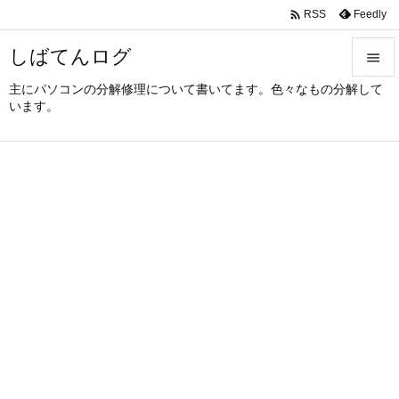

Feedly
RSS
しばてんログ

主にパソコンの分解修理について書いてます。色々なもの分解して

います。
メニュ

サイド

前へ

次へ

検索