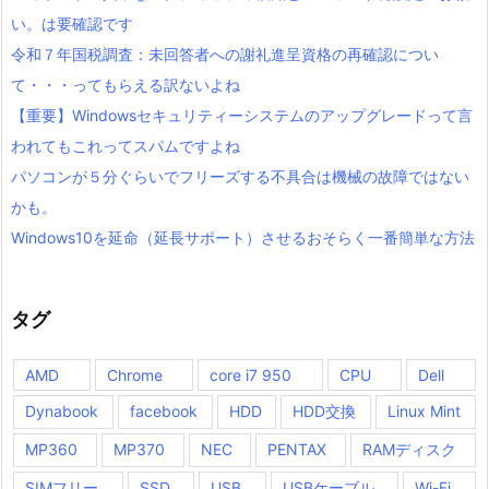
い。は要確認です
令和７年国税調査：未回答者への謝礼進呈資格の再確認につい
て・・・ってもらえる訳ないよね
【重要】Windowsセキュリティーシステムのアップグレードって言
われてもこれってスパムですよね
パソコンが５分ぐらいでフリーズする不具合は機械の故障ではない
かも。
Windows10を延命（延長サポート）させるおそらく一番簡単な方法
タグ
AMD
Chrome
core i7 950
CPU
Dell
Dynabook
facebook
HDD
HDD交換
Linux Mint
MP360
MP370
NEC
PENTAX
RAMディスク
SIMフリー
SSD
USB
USBケーブル
Wi-Fi