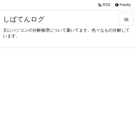

Feedly
RSS
しばてんログ

主にパソコンの分解修理について書いてます。色々なもの分解して

います。
メニュ

サイド

前へ

次へ

検索