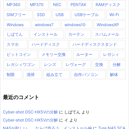
MP360
MP370
NEC
PENTAX
RAMディスク
SIMフリー
SSD
USB
USBケーブル
Wi-Fi
Windows
windows7
windows10
WindowsXP
しばてん
インストール
カーテン
スパムメール
スマホ
ハードディスク
ハードディスクスタンド
ビットコイン
メモリー交換
ルーター
レガシィ
レガシィワゴン
レンズ
レヴォーグ
交換
分解
制限
清掃
組み立て
自作パソコン
解体
最近のコメント
Cyber-shot DSC-HX5Vの分解
に
しばてん
より
Cyber-shot DSC-HX5Vの分解
に
イ
より
NASが欲しい。。ならば作ろう。インストール編
に
Ture NAS SCA