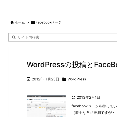

ホーム
>

Facebookページ
WordPressの投稿とFace

2012年11月23日

WordPress

2013年2月1日
facebookページを持
（勝手な自己推測ですが・