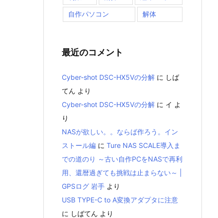
自作パソコン
解体
最近のコメント
Cyber-shot DSC-HX5Vの分解
に
しば
てん
より
Cyber-shot DSC-HX5Vの分解
に
イ
よ
り
NASが欲しい。。ならば作ろう。イン
ストール編
に
Ture NAS SCALE導入ま
での道のり ～古い自作PCをNASで再利
用、還暦過ぎても挑戦は止まらない～ |
GPSログ 岩手
より
USB TYPE-C to A変換アダプタに注意
に
しばてん
より