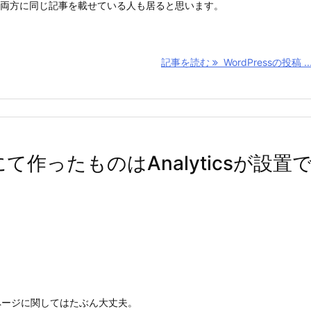
ージの両方に同じ記事を載せている人も居ると思います。
記事を読む
WordPressの投稿 ..
にて作ったものはAnalyticsが設置
ookページに関してはたぶん大丈夫。