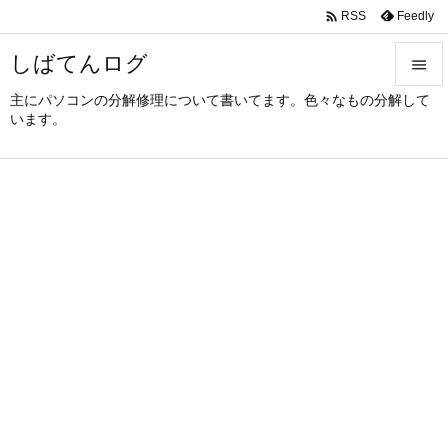

Feedly
RSS
しばてんログ

主にパソコンの分解修理について書いてます。色々なもの分解して

います。
メニュ

サイド

前へ

次へ

検索