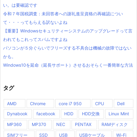
い。は要確認です
令和７年国税調査：未回答者への謝礼進呈資格の再確認につい
て・・・ってもらえる訳ないよね
【重要】Windowsセキュリティーシステムのアップグレードって言
われてもこれってスパムですよね
パソコンが５分ぐらいでフリーズする不具合は機械の故障ではない
かも。
Windows10を延命（延長サポート）させるおそらく一番簡単な方法
タグ
AMD
Chrome
core i7 950
CPU
Dell
Dynabook
facebook
HDD
HDD交換
Linux Mint
MP360
MP370
NEC
PENTAX
RAMディスク
SIMフリー
SSD
USB
USBケーブル
Wi-Fi