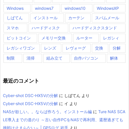
Windows
windows7
windows10
WindowsXP
しばてん
インストール
カーテン
スパムメール
スマホ
ハードディスク
ハードディスクスタンド
ビットコイン
メモリー交換
ルーター
レガシィ
レガシィワゴン
レンズ
レヴォーグ
交換
分解
制限
清掃
組み立て
自作パソコン
解体
最近のコメント
Cyber-shot DSC-HX5Vの分解
に
しばてん
より
Cyber-shot DSC-HX5Vの分解
に
イ
より
NASが欲しい。。ならば作ろう。インストール編
に
Ture NAS SCA
LE導入までの道のり ～古い自作PCをNASで再利用、還暦過ぎても
挑戦は止まらない～ | GPSログ 岩手
より