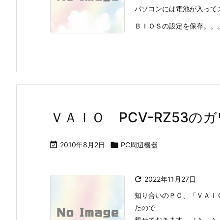
パソコンには電池が入って
ＢＩＯＳの設定を保存。。。
ＶＡＩＯ PCV-RZ53の

2010年8月2日

PC周辺機器

2022年11月27日
知り合いのＰＣ、「ＶＡＩＯ
たので
載せておきます。（＾＿＾