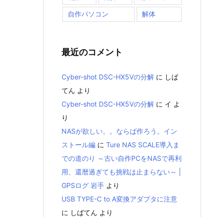
自作パソコン
解体
最近のコメント
Cyber-shot DSC-HX5Vの分解
に
しば
てん
より
Cyber-shot DSC-HX5Vの分解
に
イ
よ
り
NASが欲しい。。ならば作ろう。イン
ストール編
に
Ture NAS SCALE導入ま
での道のり ～古い自作PCをNASで再利
用、還暦過ぎても挑戦は止まらない～ |
GPSログ 岩手
より
USB TYPE-C to A変換アダプタに注意
に
しばてん
より