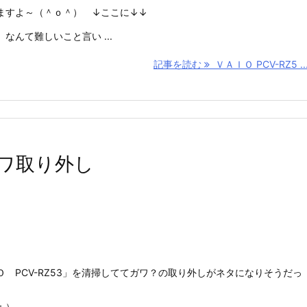
ますよ～（＾ｏ＾） ↓ここに↓↓
なんて難しいこと言い ...
記事を読む
ＶＡＩＯ PCV-RZ5 ..
ガワ取り外し
 PCV-RZ53」を清掃しててガワ？の取り外しがネタになりそうだっ
；）