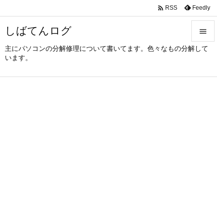

Feedly
RSS
しばてんログ

主にパソコンの分解修理について書いてます。色々なもの分解して

います。
メニュ

サイド

前へ

次へ

検索