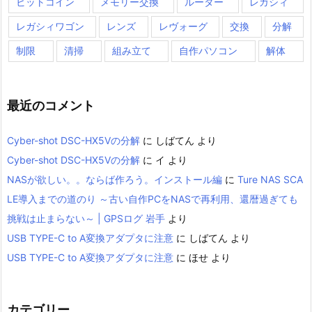
ビットコイン
メモリー交換
ルーター
レガシィ
レガシィワゴン
レンズ
レヴォーグ
交換
分解
制限
清掃
組み立て
自作パソコン
解体
最近のコメント
Cyber-shot DSC-HX5Vの分解
に
しばてん
より
Cyber-shot DSC-HX5Vの分解
に
イ
より
NASが欲しい。。ならば作ろう。インストール編
に
Ture NAS SCA
LE導入までの道のり ～古い自作PCをNASで再利用、還暦過ぎても
挑戦は止まらない～ | GPSログ 岩手
より
USB TYPE-C to A変換アダプタに注意
に
しばてん
より
USB TYPE-C to A変換アダプタに注意
に
ほせ
より
カテゴリー