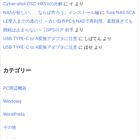
Cyber-shot DSC-HX5Vの分解
に
イ
より
NASが欲しい。。ならば作ろう。インストール編
に
Ture NAS SCA
LE導入までの道のり ～古い自作PCをNASで再利用、還暦過ぎても
挑戦は止まらない～ | GPSログ 岩手
より
USB TYPE-C to A変換アダプタに注意
に
しばてん
より
USB TYPE-C to A変換アダプタに注意
に
ほせ
より
カテゴリー
PC周辺機器
Windows
WordPress
その他