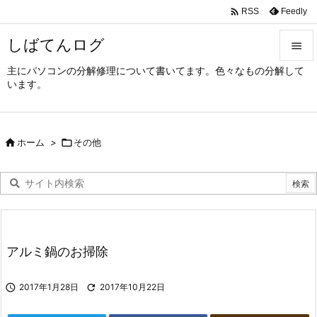

Feedly
RSS
しばてんログ

主にパソコンの分解修理について書いてます。色々なもの分解して

います。
メニュ

サイド

ホーム
>

その他

前へ

次へ

検索
アルミ鍋のお掃除

2017年1月28日

2017年10月22日