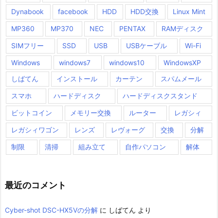
Dynabook
facebook
HDD
HDD交換
Linux Mint
MP360
MP370
NEC
PENTAX
RAMディスク
SIMフリー
SSD
USB
USBケーブル
Wi-Fi
Windows
windows7
windows10
WindowsXP
しばてん
インストール
カーテン
スパムメール
スマホ
ハードディスク
ハードディスクスタンド
ビットコイン
メモリー交換
ルーター
レガシィ
レガシィワゴン
レンズ
レヴォーグ
交換
分解
制限
清掃
組み立て
自作パソコン
解体
最近のコメント
Cyber-shot DSC-HX5Vの分解
に
しばてん
より