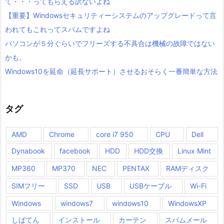
て・・・ってもらえる訳ないよね
【重要】Windowsセキュリティーシステムのアップグレードって言
われてもこれってスパムですよね
パソコンが５分ぐらいでフリーズする不具合は機械の故障ではない
かも。
Windows10を延命（延長サポート）させるおそらく一番簡単な方法
タグ
AMD
Chrome
core i7 950
CPU
Dell
Dynabook
facebook
HDD
HDD交換
Linux Mint
MP360
MP370
NEC
PENTAX
RAMディスク
SIMフリー
SSD
USB
USBケーブル
Wi-Fi
Windows
windows7
windows10
WindowsXP
しばてん
インストール
カーテン
スパムメール