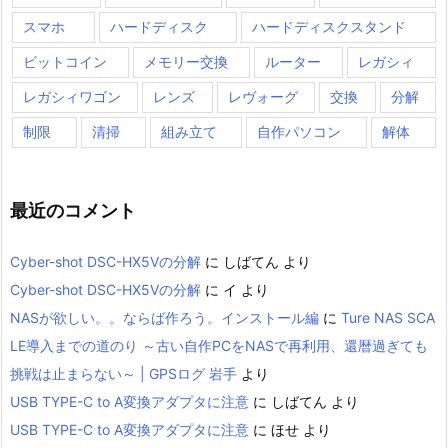
スマホ
ハードディスク
ハードディスクスタンド
ビットコイン
メモリー交換
ルーター
レガシィ
レガシィワゴン
レンズ
レヴォーグ
交換
分解
制限
清掃
組み立て
自作パソコン
解体
最近のコメント
Cyber-shot DSC-HX5Vの分解
に
しばてん
より
Cyber-shot DSC-HX5Vの分解
に
イ
より
NASが欲しい。。ならば作ろう。インストール編
に
Ture NAS SCA
LE導入までの道のり ～古い自作PCをNASで再利用、還暦過ぎても
挑戦は止まらない～ | GPSログ 岩手
より
USB TYPE-C to A変換アダプタに注意
に
しばてん
より
USB TYPE-C to A変換アダプタに注意
に
ほせ
より