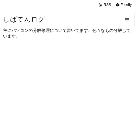

Feedly
RSS
しばてんログ

主にパソコンの分解修理について書いてます。色々なもの分解して

います。
メニュ

サイド

前へ

次へ

検索