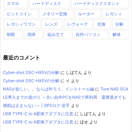
スマホ
ハードディスク
ハードディスクスタンド
ビットコイン
メモリー交換
ルーター
レガシィ
レガシィワゴン
レンズ
レヴォーグ
交換
分解
制限
清掃
組み立て
自作パソコン
解体
最近のコメント
Cyber-shot DSC-HX5Vの分解
に
しばてん
より
Cyber-shot DSC-HX5Vの分解
に
イ
より
NASが欲しい。。ならば作ろう。インストール編
に
Ture NAS SCA
LE導入までの道のり ～古い自作PCをNASで再利用、還暦過ぎても
挑戦は止まらない～ | GPSログ 岩手
より
USB TYPE-C to A変換アダプタに注意
に
しばてん
より
USB TYPE-C to A変換アダプタに注意
に
ほせ
より