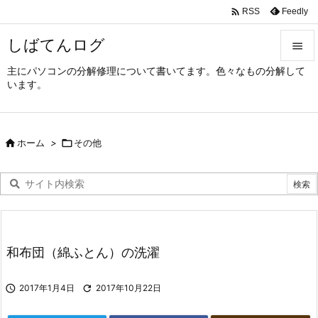

Feedly
RSS
しばてんログ

主にパソコンの分解修理について書いてます。色々なもの分解して

います。
メニュ

サイド

ホーム
>

その他

前へ

次へ

検索
和布団（綿ふとん）の洗濯

2017年1月4日

2017年10月22日