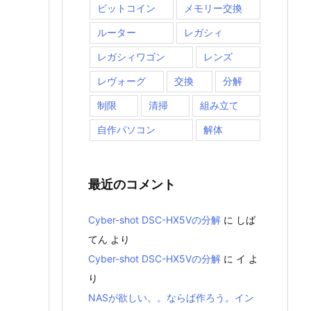
ビットコイン
メモリー交換
ルーター
レガシィ
レガシィワゴン
レンズ
レヴォーグ
交換
分解
制限
清掃
組み立て
自作パソコン
解体
最近のコメント
Cyber-shot DSC-HX5Vの分解
に
しば
てん
より
Cyber-shot DSC-HX5Vの分解
に
イ
よ
り
NASが欲しい。。ならば作ろう。イン