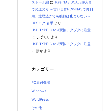
ストール編
に
Ture NAS SCALE導入ま
での道のり ～古い自作PCをNASで再利
用、還暦過ぎても挑戦は止まらない～ |
GPSログ 岩手
より
USB TYPE-C to A変換アダプタに注意
に
しばてん
より
USB TYPE-C to A変換アダプタに注意
に
ほせ
より
カテゴリー
PC周辺機器
Windows
WordPress
その他