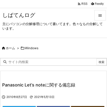

Feedly
RSS
しばてんログ

主にパソコンの分解修理について書いてます。色々なもの分解して

います。
メニュ

サイド

ホーム
>

Windows

前へ

次へ

検索
Panasonic Let’s noteに関する備忘録

2010年8月27日

2021年5月13日