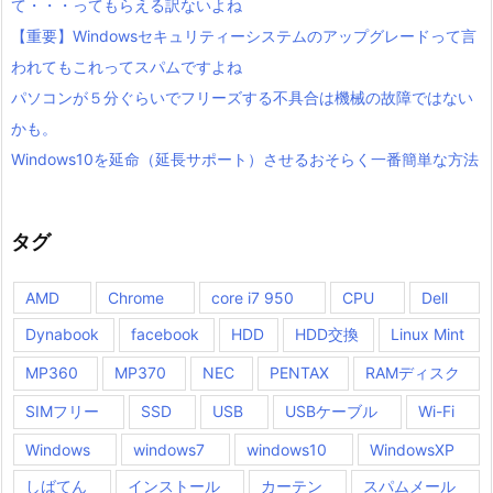
て・・・ってもらえる訳ないよね
【重要】Windowsセキュリティーシステムのアップグレードって言
われてもこれってスパムですよね
パソコンが５分ぐらいでフリーズする不具合は機械の故障ではない
かも。
Windows10を延命（延長サポート）させるおそらく一番簡単な方法
タグ
AMD
Chrome
core i7 950
CPU
Dell
Dynabook
facebook
HDD
HDD交換
Linux Mint
MP360
MP370
NEC
PENTAX
RAMディスク
SIMフリー
SSD
USB
USBケーブル
Wi-Fi
Windows
windows7
windows10
WindowsXP
しばてん
インストール
カーテン
スパムメール