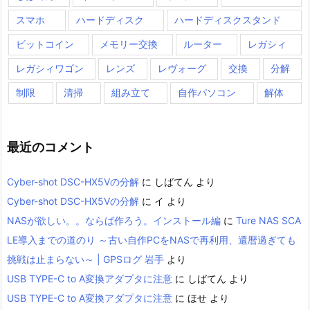
スマホ
ハードディスク
ハードディスクスタンド
ビットコイン
メモリー交換
ルーター
レガシィ
レガシィワゴン
レンズ
レヴォーグ
交換
分解
制限
清掃
組み立て
自作パソコン
解体
最近のコメント
Cyber-shot DSC-HX5Vの分解
に
しばてん
より
Cyber-shot DSC-HX5Vの分解
に
イ
より
NASが欲しい。。ならば作ろう。インストール編
に
Ture NAS SCA
LE導入までの道のり ～古い自作PCをNASで再利用、還暦過ぎても
挑戦は止まらない～ | GPSログ 岩手
より
USB TYPE-C to A変換アダプタに注意
に
しばてん
より
USB TYPE-C to A変換アダプタに注意
に
ほせ
より