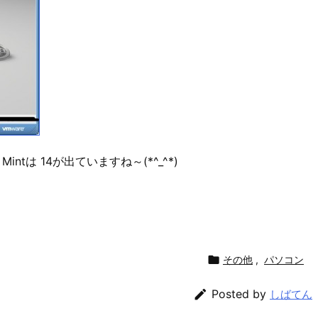
ntは 14が出ていますね～(*^_^*)

その他
,
パソコン

Posted by
しばてん