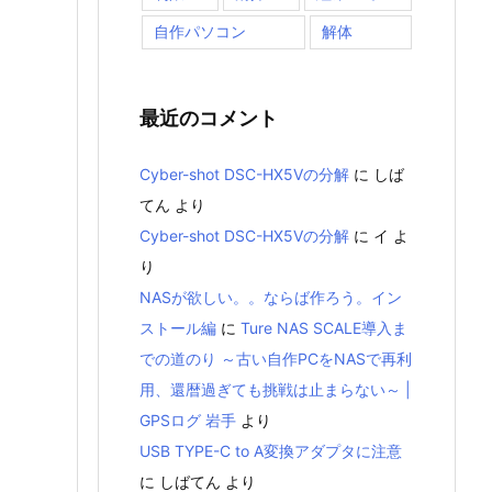
自作パソコン
解体
最近のコメント
Cyber-shot DSC-HX5Vの分解
に
しば
てん
より
Cyber-shot DSC-HX5Vの分解
に
イ
よ
り
NASが欲しい。。ならば作ろう。イン
ストール編
に
Ture NAS SCALE導入ま
での道のり ～古い自作PCをNASで再利
用、還暦過ぎても挑戦は止まらない～ |
GPSログ 岩手
より
USB TYPE-C to A変換アダプタに注意
に
しばてん
より