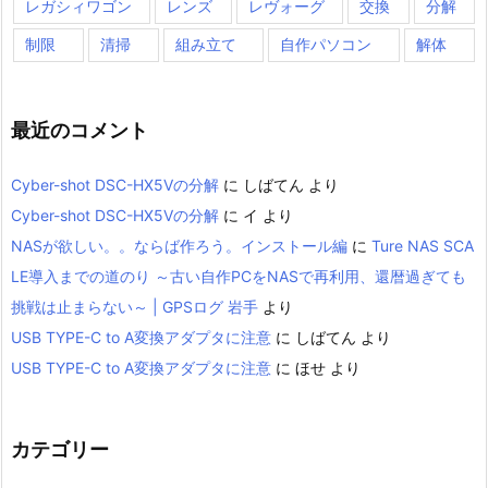
レガシィワゴン
レンズ
レヴォーグ
交換
分解
制限
清掃
組み立て
自作パソコン
解体
最近のコメント
Cyber-shot DSC-HX5Vの分解
に
しばてん
より
Cyber-shot DSC-HX5Vの分解
に
イ
より
NASが欲しい。。ならば作ろう。インストール編
に
Ture NAS SCA
LE導入までの道のり ～古い自作PCをNASで再利用、還暦過ぎても
挑戦は止まらない～ | GPSログ 岩手
より
USB TYPE-C to A変換アダプタに注意
に
しばてん
より
USB TYPE-C to A変換アダプタに注意
に
ほせ
より
カテゴリー