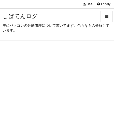

Feedly
RSS
しばてんログ

主にパソコンの分解修理について書いてます。色々なもの分解して

います。
メニュ

サイド

前へ

次へ

検索