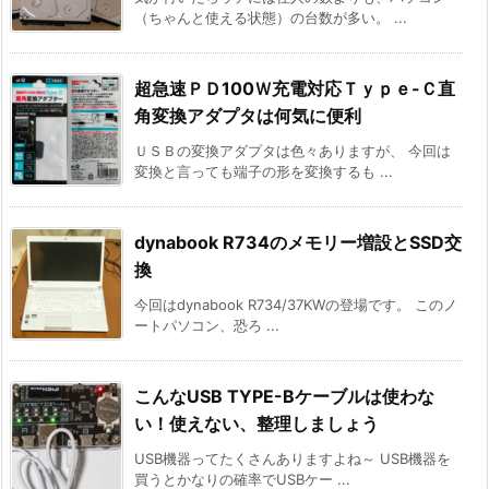
（ちゃんと使える状態）の台数が多い。 ...
超急速ＰＤ100Ｗ充電対応Ｔｙｐｅ-Ｃ直
角変換アダプタは何気に便利
ＵＳＢの変換アダプタは色々ありますが、 今回は
変換と言っても端子の形を変換するも ...
dynabook R734のメモリー増設とSSD交
換
今回はdynabook R734/37KWの登場です。 このノ
ートパソコン、恐ろ ...
こんなUSB TYPE-Bケーブルは使わな
い！使えない、整理しましょう
USB機器ってたくさんありますよね～ USB機器を
買うとかなりの確率でUSBケー ...