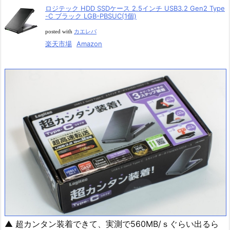
ロジテック HDD SSDケース 2.5インチ USB3.2 Gen2 Type
-C ブラック LGB-PBSUC(1個)
posted with
カエレバ
楽天市場
Amazon
▲ 超カンタン装着できて、実測で560MB/ｓぐらい出るら