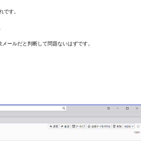
遅れです。
、
欺メールだと判断して問題ないはずです。
。
ら