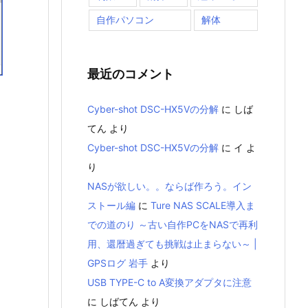
自作パソコン
解体
最近のコメント
Cyber-shot DSC-HX5Vの分解
に
しば
てん
より
Cyber-shot DSC-HX5Vの分解
に
イ
よ
り
NASが欲しい。。ならば作ろう。イン
ストール編
に
Ture NAS SCALE導入ま
での道のり ～古い自作PCをNASで再利
用、還暦過ぎても挑戦は止まらない～ |
GPSログ 岩手
より
USB TYPE-C to A変換アダプタに注意
に
しばてん
より