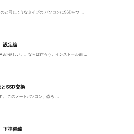
と同じようなタイプの パソコンにSSDをつ ...
。設定編
Sが欲しい。。ならば作ろう。インストール編 ...
設とSSD交換
場です。 このノートパソコン、恐ろ ...
。下準備編