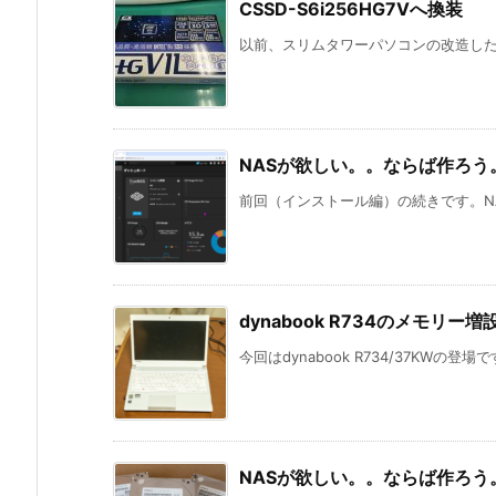
CSSD-S6i256HG7Vへ換装
以前、スリムタワーパソコンの改造したの
NASが欲しい。。ならば作ろう
前回（インストール編）の続きです。NA
dynabook R734のメモリー増
今回はdynabook R734/37KWの登
NASが欲しい。。ならば作ろう