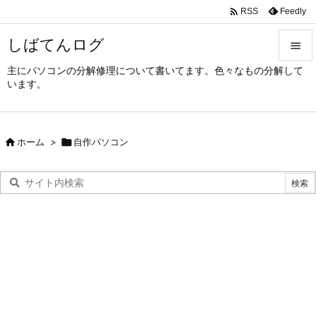

Feedly
RSS
しばてんログ

主にパソコンの分解修理について書いてます。色々なもの分解して

います。
メニュ

サイド

ホーム
>

自作パソコン

前へ

次へ

検索