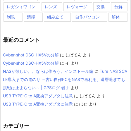
レガシィワゴン
レンズ
レヴォーグ
交換
分解
制限
清掃
組み立て
自作パソコン
解体
最近のコメント
Cyber-shot DSC-HX5Vの分解
に
しばてん
より
Cyber-shot DSC-HX5Vの分解
に
イ
より
NASが欲しい。。ならば作ろう。インストール編
に
Ture NAS SCA
LE導入までの道のり ～古い自作PCをNASで再利用、還暦過ぎても
挑戦は止まらない～ | GPSログ 岩手
より
USB TYPE-C to A変換アダプタに注意
に
しばてん
より
USB TYPE-C to A変換アダプタに注意
に
ほせ
より
カテゴリー