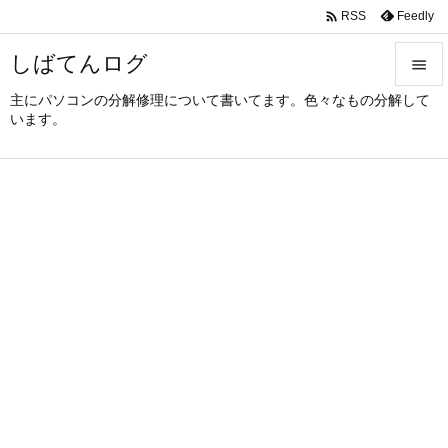

Feedly
RSS
しばてんログ

主にパソコンの分解修理について書いてます。色々なもの分解して

います。
メニュ

サイド

前へ

次へ

検索