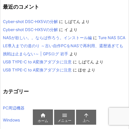
最近のコメント
Cyber-shot DSC-HX5Vの分解
に
しばてん
より
Cyber-shot DSC-HX5Vの分解
に
イ
より
NASが欲しい。。ならば作ろう。インストール編
に
Ture NAS SCA
LE導入までの道のり ～古い自作PCをNASで再利用、還暦過ぎても
挑戦は止まらない～ | GPSログ 岩手
より
USB TYPE-C to A変換アダプタに注意
に
しばてん
より
USB TYPE-C to A変換アダプタに注意
に
ほせ
より
カテゴリー
PC周辺機器



Windows
メニュー
上へ
ホーム