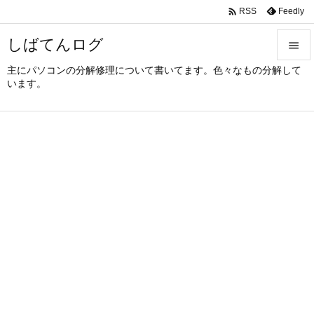

Feedly
RSS
しばてんログ

主にパソコンの分解修理について書いてます。色々なもの分解して

います。
メニュ

サイド

前へ

次へ

検索