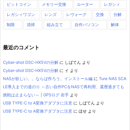
ビットコイン
メモリー交換
ルーター
レガシィ
レガシィワゴン
レンズ
レヴォーグ
交換
分解
制限
清掃
組み立て
自作パソコン
解体
最近のコメント
Cyber-shot DSC-HX5Vの分解
に
しばてん
より
Cyber-shot DSC-HX5Vの分解
に
イ
より
NASが欲しい。。ならば作ろう。インストール編
に
Ture NAS SCA
LE導入までの道のり ～古い自作PCをNASで再利用、還暦過ぎても
挑戦は止まらない～ | GPSログ 岩手
より
USB TYPE-C to A変換アダプタに注意
に
しばてん
より
USB TYPE-C to A変換アダプタに注意
に
ほせ
より