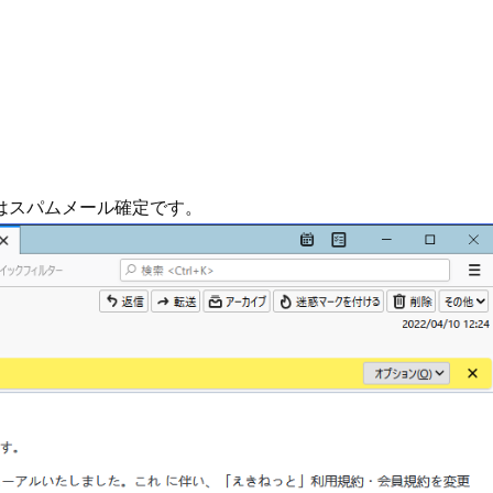
。
。
ルはスパムメール確定です。