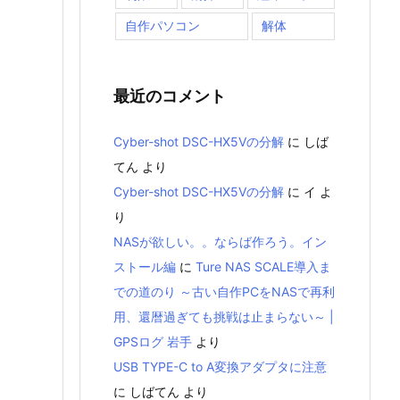
自作パソコン
解体
最近のコメント
Cyber-shot DSC-HX5Vの分解
に
しば
てん
より
Cyber-shot DSC-HX5Vの分解
に
イ
よ
り
NASが欲しい。。ならば作ろう。イン
ストール編
に
Ture NAS SCALE導入ま
での道のり ～古い自作PCをNASで再利
用、還暦過ぎても挑戦は止まらない～ |
GPSログ 岩手
より
USB TYPE-C to A変換アダプタに注意
に
しばてん
より