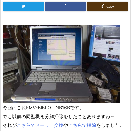
Copy
今回はこれFMV-BIBLO NB16Bです。
でも以前の同型機を
分解
掃除をしたことありますね～
それが
こちらでメモリー交換
や
こちらで掃除
をしました。