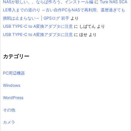
NASが欲しい。。ならば作ろう。インストール編
に
Ture NAS SCA
LE導入までの道のり ～古い自作PCをNASで再利用、還暦過ぎても
挑戦は止まらない～ | GPSログ 岩手
より
USB TYPE-C to A変換アダプタに注意
に
しばてん
より
USB TYPE-C to A変換アダプタに注意
に
ほせ
より
カテゴリー
PC周辺機器
Windows
WordPress
その他
カメラ