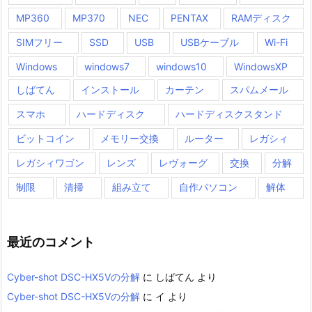
MP360
MP370
NEC
PENTAX
RAMディスク
SIMフリー
SSD
USB
USBケーブル
Wi-Fi
Windows
windows7
windows10
WindowsXP
しばてん
インストール
カーテン
スパムメール
スマホ
ハードディスク
ハードディスクスタンド
ビットコイン
メモリー交換
ルーター
レガシィ
レガシィワゴン
レンズ
レヴォーグ
交換
分解
制限
清掃
組み立て
自作パソコン
解体
最近のコメント
Cyber-shot DSC-HX5Vの分解
に
しばてん
より
Cyber-shot DSC-HX5Vの分解
に
イ
より