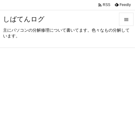

Feedly
RSS
しばてんログ

主にパソコンの分解修理について書いてます。色々なもの分解して

います。
メニュ

サイド

前へ

次へ

検索