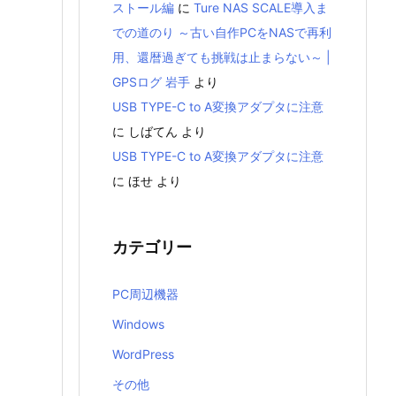
ストール編
に
Ture NAS SCALE導入ま
での道のり ～古い自作PCをNASで再利
用、還暦過ぎても挑戦は止まらない～ |
GPSログ 岩手
より
USB TYPE-C to A変換アダプタに注意
に
しばてん
より
USB TYPE-C to A変換アダプタに注意
に
ほせ
より
カテゴリー
PC周辺機器
Windows
WordPress
その他