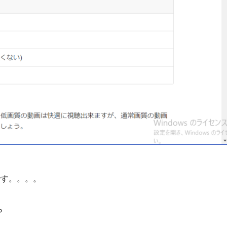
です。。。。
ら