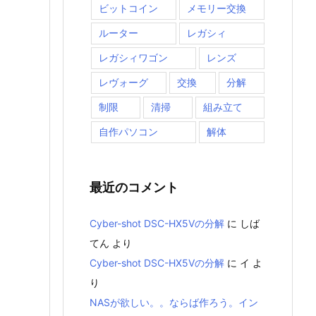
ビットコイン
メモリー交換
ルーター
レガシィ
レガシィワゴン
レンズ
レヴォーグ
交換
分解
制限
清掃
組み立て
自作パソコン
解体
最近のコメント
Cyber-shot DSC-HX5Vの分解
に
しば
てん
より
Cyber-shot DSC-HX5Vの分解
に
イ
よ
り
NASが欲しい。。ならば作ろう。イン