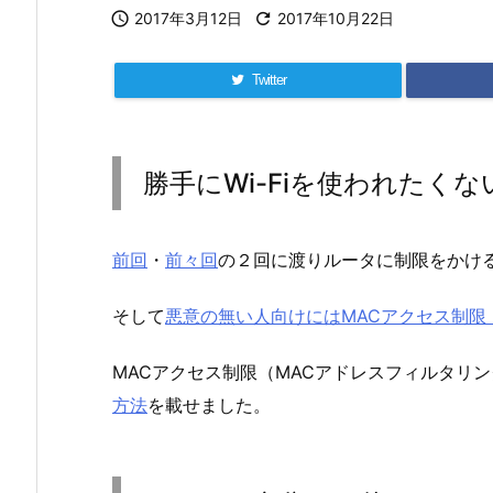

2017年3月12日

2017年10月22日
Twitter
勝手にWi-Fiを使われたくな
前回
・
前々回
の２回に渡りルータに制限をかけ
そして
悪意の無い人向けにはMACアクセス制限
MACアクセス制限（MACアドレスフィルタリ
方法
を載せました。