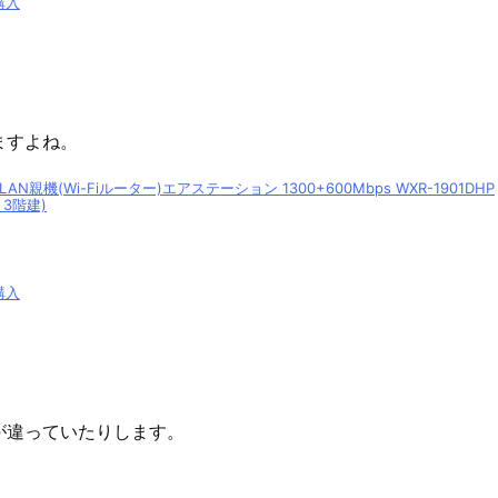
購入
ますよね。
g 無線LAN親機(Wi-Fiルーター)エアステーション 1300+600Mbps WXR-1901DHP
・3階建)
購入
が違っていたりします。