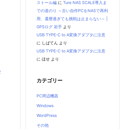
ストール編
に
Ture NAS SCALE導入ま
での道のり ～古い自作PCをNASで再利
用、還暦過ぎても挑戦は止まらない～ |
GPSログ 岩手
より
USB TYPE-C to A変換アダプタに注意
に
しばてん
より
USB TYPE-C to A変換アダプタに注意
に
ほせ
より
P
カテゴリー
PC周辺機器
Windows
WordPress
その他