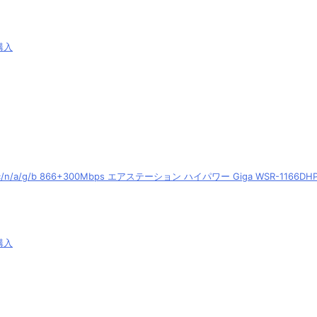
購入
c/n/a/g/b 866+300Mbps エアステーション ハイパワー Giga WSR-1166DH
購入