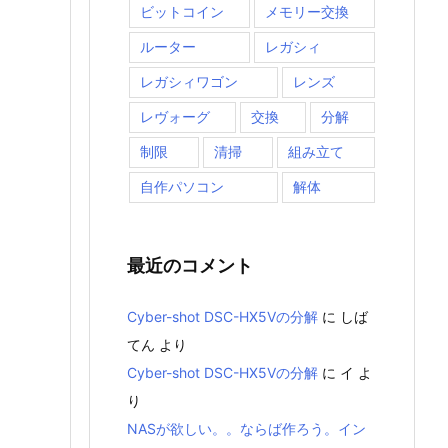
ビットコイン
メモリー交換
ルーター
レガシィ
レガシィワゴン
レンズ
レヴォーグ
交換
分解
制限
清掃
組み立て
自作パソコン
解体
最近のコメント
Cyber-shot DSC-HX5Vの分解
に
しば
てん
より
Cyber-shot DSC-HX5Vの分解
に
イ
よ
り
NASが欲しい。。ならば作ろう。イン