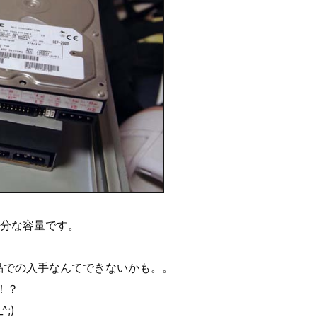
十分な容量です。
新品での入手なんてできないかも。。
！？
;)