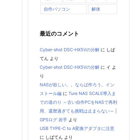
自作パソコン
解体
最近のコメント
Cyber-shot DSC-HX5Vの分解
に
しば
てん
より
Cyber-shot DSC-HX5Vの分解
に
イ
よ
り
NASが欲しい。。ならば作ろう。イン
ストール編
に
Ture NAS SCALE導入ま
での道のり ～古い自作PCをNASで再利
用、還暦過ぎても挑戦は止まらない～ |
GPSログ 岩手
より
USB TYPE-C to A変換アダプタに注意
に
しばてん
より