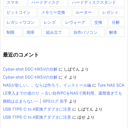
スマホ
ハードディスク
ハードディスクスタンド
ビットコイン
メモリー交換
ルーター
レガシィ
レガシィワゴン
レンズ
レヴォーグ
交換
分解
制限
清掃
組み立て
自作パソコン
解体
最近のコメント
Cyber-shot DSC-HX5Vの分解
に
しばてん
より
Cyber-shot DSC-HX5Vの分解
に
イ
より
NASが欲しい。。ならば作ろう。インストール編
に
Ture NAS SCA
LE導入までの道のり ～古い自作PCをNASで再利用、還暦過ぎても
挑戦は止まらない～ | GPSログ 岩手
より
USB TYPE-C to A変換アダプタに注意
に
しばてん
より
USB TYPE-C to A変換アダプタに注意
に
ほせ
より