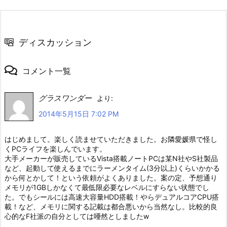
ディスカッション
コメント一覧
グラスワンダー
より:
2014年5月15日 7:02 PM
はじめまして。楽しく読ませていただきました。お隣愛媛県で怪し
くPCライフを楽しんでいます。
大手メーカーが販売しているVista搭載ノートPCは某N社やS社製品
など、起動して使えるまでにラーメンタイム(3分以上)くらいかかる
から何とかして！という依頼がよくありました。案の定、予想通り
メモリが1GBしかなくて最低限必要なレベルにすらない状態でし
た。でもシールには高速大容量HDD搭載！やらデュアルコアCPU搭
載！など、メモリに関する記載は都合悪いから当然なし。比較的良
心的なF社派の自分としては唖然としましたw