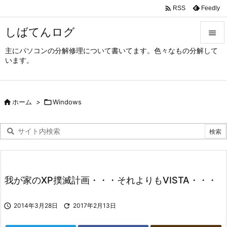

Feedly
RSS
しばてんログ

主にパソコンの分解修理について書いてます。色々なもの分解して

います。
メニュ

サイド

ホーム
>

Windows

前へ

次へ

検索
我が家のXP撲滅計画・・・それよりもVISTA・・・

2014年3月28日

2017年2月13日