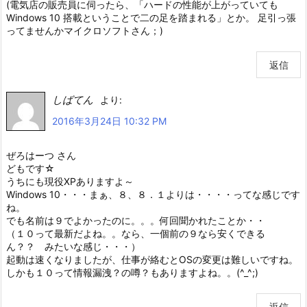
(電気店の販売員に伺ったら、「ハードの性能が上がっていても
Windows 10 搭載ということで二の足を踏まれる」とか。 足引っ張
ってませんかマイクロソフトさん；)
返信
しばてん
より:
2016年3月24日 10:32 PM
ぜろはーつ さん
どもです☆
うちにも現役XPありますよ～
Windows 10・・・まぁ、８、８．１よりは・・・・ってな感じです
ね。
でも名前は９でよかったのに。。。何回聞かれたことか・・
（１０って最新だよね。。なら、一個前の９なら安くできる
ん？？ みたいな感じ・・・）
起動は速くなりましたが、仕事が絡むとOSの変更は難しいですね。
しかも１０って情報漏洩？の噂？もありますよね。。(^_^;)
返信