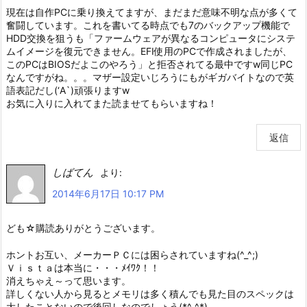
現在は自作PCに乗り換えてますが、まだまだ意味不明な点が多くて
奮闘しています。これを書いてる時点でも7のバックアップ機能で
HDD交換を狙うも「ファームウェアが異なるコンピュータにシステ
ムイメージを復元できません。EFI使用のPCで作成されましたが、
このPCはBIOSだよこのやろう」と拒否されてる最中ですw同じPC
なんですがね。。。マザー設定いじろうにもがギガバイトなので英
語表記だし(‘A`)頑張りますw
お気に入りに入れてまた読ませてもらいますね！
返信
しばてん
より:
2014年6月17日 10:17 PM
ども☆購読ありがとうございます。
ホントお互い、メーカーＰＣには困らされていますね(^_^;)
Ｖｉｓｔａは本当に・・・ﾒｲﾜｸ！！
消えちゃえ～って思います。
詳しくない人から見るとメモリは多く積んでも見た目のスペックは
大したことないので後回しなのでしょう(*^_^*)