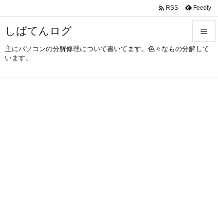

Feedly
RSS
しばてんログ

主にパソコンの分解修理について書いてます。色々なもの分解して

います。
メニュ

サイド

前へ

次へ

検索