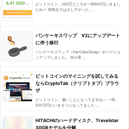
ビットコイン、500万どころか一時600万いきまし
たねー 現時点では少し下がった ...
パンケーキスワップ V2にアップデート
に伴う移行
パンケーキスワップ（PanCakeSwap）がバージョ
ンアップしました。 何が変 ...
ビットコインのマイニングを試してみる
ならCryptoTab（クリプトタブ）ブラウ
ザ
ビットコイン、凄いことになってますね～ 一時、
500万円にいきそうになってました ...
HITACHIのハードディスク、Travelstar
30GBモデルを分解