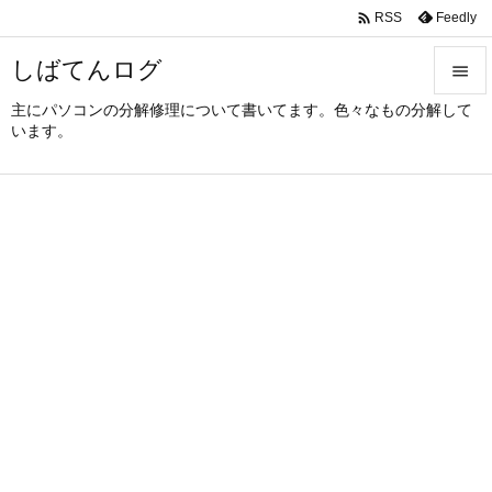

Feedly
RSS
しばてんログ

主にパソコンの分解修理について書いてます。色々なもの分解して

います。
メニュ

サイド

前へ

次へ

検索