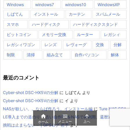
Windows
windows7
windows10
WindowsXP
しばてん
インストール
カーテン
スパムメール
スマホ
ハードディスク
ハードディスクスタンド
ビットコイン
メモリー交換
ルーター
レガシィ
レガシィワゴン
レンズ
レヴォーグ
交換
分解
制限
清掃
組み立て
自作パソコン
解体
最近のコメント
Cyber-shot DSC-HX5Vの分解
に
しばてん
より
Cyber-shot DSC-HX5Vの分解
に
イ
より
NASが欲しい。。ならば作ろう。インストール編
に
Ture NAS SCA



LE導入までの道のり ～古い自作PCをNASで再利用、還暦過ぎても
メニュー
上へ
ホーム
挑戦は止まらない～ | GPSログ 岩手
より