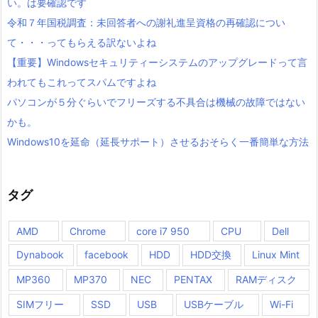
い。は要確認です
令和７年国税調査：未回答者への謝礼進呈資格の再確認につい
て・・・ってもらえる訳ないよね
【重要】Windowsセキュリティーシステムのアップグレードって言
われてもこれってスパムですよね
パソコンが５分ぐらいでフリーズする不具合は機械の故障ではない
かも。
Windows10を延命（延長サポート）させるおそらく一番簡単な方法
タグ
AMD
Chrome
core i7 950
CPU
Dell
Dynabook
facebook
HDD
HDD交換
Linux Mint
MP360
MP370
NEC
PENTAX
RAMディスク
SIMフリー
SSD
USB
USBケーブル
Wi-Fi