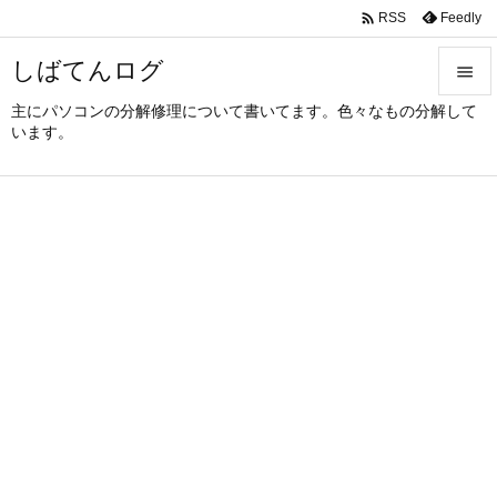

Feedly
RSS
しばてんログ

主にパソコンの分解修理について書いてます。色々なもの分解して

います。
メニュ

サイド

前へ

次へ

検索