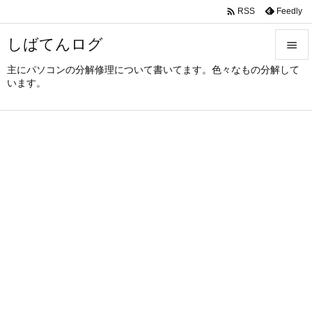

Feedly
RSS
しばてんログ

主にパソコンの分解修理について書いてます。色々なもの分解して

います。
メニュ

サイド

前へ

次へ

検索