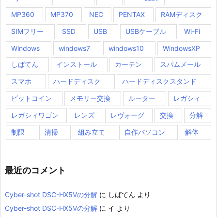
MP360
MP370
NEC
PENTAX
RAMディスク
SIMフリー
SSD
USB
USBケーブル
Wi-Fi
Windows
windows7
windows10
WindowsXP
しばてん
インストール
カーテン
スパムメール
スマホ
ハードディスク
ハードディスクスタンド
ビットコイン
メモリー交換
ルーター
レガシィ
レガシィワゴン
レンズ
レヴォーグ
交換
分解
制限
清掃
組み立て
自作パソコン
解体
最近のコメント
Cyber-shot DSC-HX5Vの分解
に
しばてん
より
Cyber-shot DSC-HX5Vの分解
に
イ
より