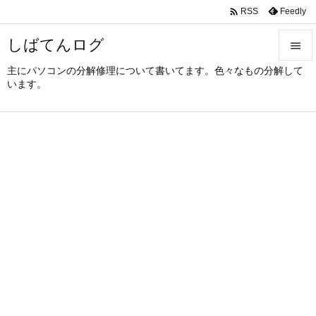

Feedly
RSS
しばてんログ

主にパソコンの分解修理について書いてます。色々なもの分解して

います。
メニュ

サイド

前へ

次へ

検索