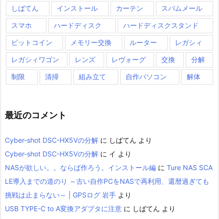
しばてん
インストール
カーテン
スパムメール
スマホ
ハードディスク
ハードディスクスタンド
ビットコイン
メモリー交換
ルーター
レガシィ
レガシィワゴン
レンズ
レヴォーグ
交換
分解
制限
清掃
組み立て
自作パソコン
解体
最近のコメント
Cyber-shot DSC-HX5Vの分解
に
しばてん
より
Cyber-shot DSC-HX5Vの分解
に
イ
より
NASが欲しい。。ならば作ろう。インストール編
に
Ture NAS SCA
LE導入までの道のり ～古い自作PCをNASで再利用、還暦過ぎても
挑戦は止まらない～ | GPSログ 岩手
より
USB TYPE-C to A変換アダプタに注意
に
しばてん
より