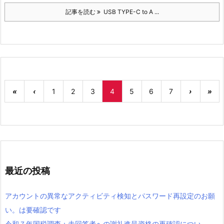
記事を読む
USB TYPE-C to A ...
«
‹
1
2
3
4
5
6
7
›
»
最近の投稿
アカウントの異常なアクティビティ検知とパスワード再設定のお願
い。は要確認です
令和７年国税調査：未回答者への謝礼進呈資格の再確認につい